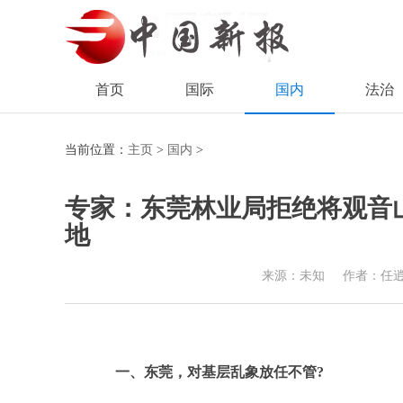
首页
国际
国内
法治
当前位置：
主页
>
国内
>
专家：东莞林业局拒绝将观音
地
来源：未知
作者：任
一、东莞，对基层乱象放任不管?