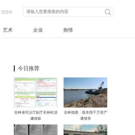
巴沙尔
艺术
企业
舆情
今日推荐
吉林省司法厅副厅长林松涉
吉林德惠：股东指千万资产
嫌操纵
遭侵吞