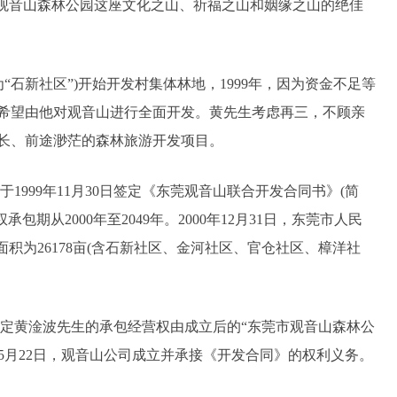
对观音山森林公园这座文化之山、祈福之山和姻缘之山的绝佳
为“石新社区”)开始开发村集体林地，1999年，因为资金不足等
希望由他对观音山进行全面开发。黄先生考虑再三，不顾亲
长、前途渺茫的森林旅游开发项目。
999年11月30日签定《东莞观音山联合开发合同书》(简
包期从2000年至2049年。2000年12月31日，东莞市人民
积为26178亩(含石新社区、金河社区、官仓社区、樟洋社
确约定黄淦波先生的承包经营权由成立后的“东莞市观音山森林公
2年5月22日，观音山公司成立并承接《开发合同》的权利义务。