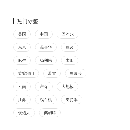
热门标签
美国
中国
巴沙尔
东京
温哥华
篡改
麻生
杨利伟
太田
监管部门
滑雪
副局长
云南
卢春
大规模
江苏
战斗机
支持率
候选人
储朝晖