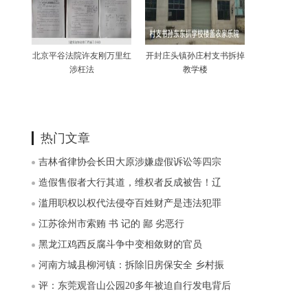
北京平谷法院许友刚万里红
开封庄头镇孙庄村支书拆掉
涉枉法
教学楼
热门文章
吉林省律协会长田大原涉嫌虚假诉讼等四宗
造假售假者大行其道，维权者反成被告！辽
滥用职权以权代法侵夺百姓财产是违法犯罪
江苏徐州市索贿 书 记的 鄙 劣恶行
黑龙江鸡西反腐斗争中变相敛财的官员
河南方城县柳河镇：拆除旧房保安全 乡村振
评：东莞观音山公园20多年被迫自行发电背后