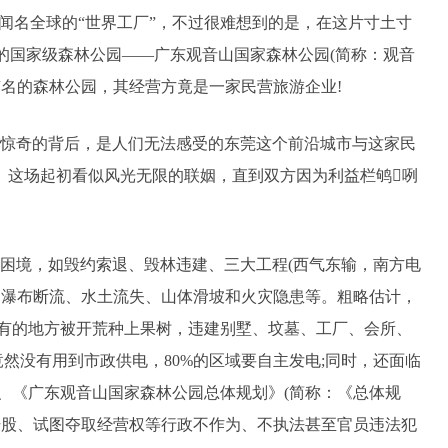
是闻名全球的“世界工厂”，不过很难想到的是，在这片寸土寸
的国家级森林公园——广东观音山国家森林公园(简称：观音
有名的森林公园，其经营方竟是一家民营旅游企业!
惊奇的背后，是人们无法感受的东莞这个前沿城市与这家民
仇”。这场起初看似风光无限的联姻，直到双方因为利益栏鸲咧
多困境，如毁约索退、毁林违建、三大工程(西气东输，南方电
、瀑布断流、水土流失、山体滑坡和火灾隐患等。粗略估计，
，有的地方被开荒种上果树，违建别墅、坟墓、工厂、会所、
年竟然没有用到市政供电，80%的区域要自主发电;同时，还面临
、《广东观音山国家森林公园总体规划》(简称：《总体规
干股、试图夺取经营权等行政不作为、不执法甚至官员违法犯