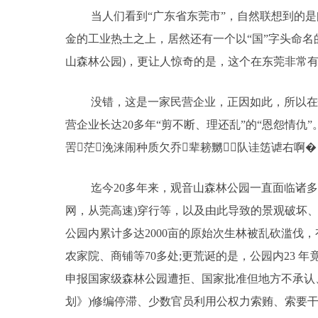
当人们看到“广东省东莞市”，自然联想到的
金的工业热土之上，居然还有一个以“国”字头命名
山森林公园)，更让人惊奇的是，这个在东莞非常
没错，这是一家民营企业，正因如此，所以在
营企业长达20多年“剪不断、理还乱”的“恩怨情
罟茫浼涞闹种质欠乔辈耪嬲┞队诖笾谑右啊�
迄今20多年来，观音山森林公园一直面临诸
网，从莞高速)穿行等，以及由此导致的景观破坏
公园内累计多达2000亩的原始次生林被乱砍滥伐
农家院、商铺等70多处;更荒诞的是，公园内23 
申报国家级森林公园遭拒、国家批准但地方不承认
划》)修编停滞、少数官员利用公权力索贿、索要