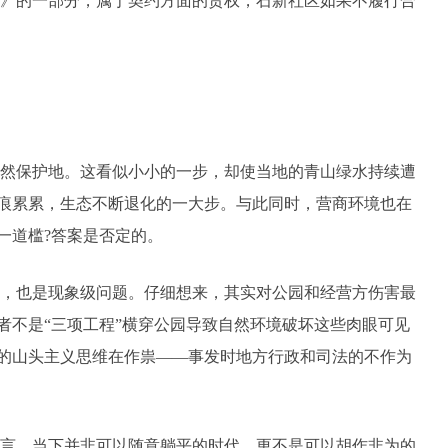
》的一部分，属于契约方面的责权，石新社区如果不履行合
然保护地。这看似小小的一步，却使当地的青山绿水持续遭
痕累累，生态不断退化的一大步。与此同时，营商环境也在
一道槛?答案是否定的。
，也是现象级问题。仔细想来，其实对公园和经营方伤害最
者不是“三项工程”横穿公园导致自然环境破坏这些肉眼可见
的山头主义思维在作祟——事发时地方行政和司法的不作为
言，当下并非可以随意躺平的时代，更不是可以胡作非为的