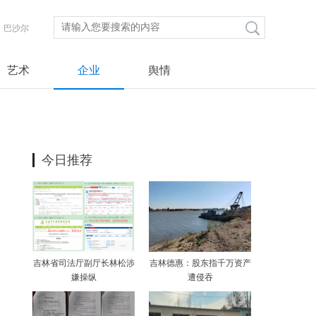
巴沙尔
艺术
企业
舆情
今日推荐
吉林省司法厅副厅长林松涉
吉林德惠：股东指千万资产
嫌操纵
遭侵吞