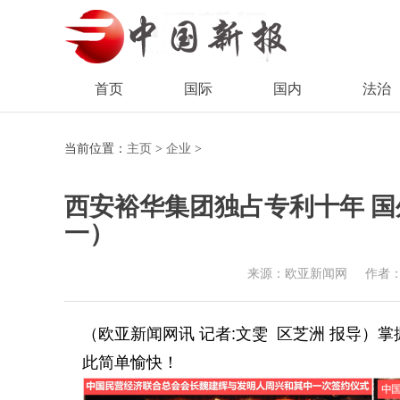
首页
国际
国内
法治
当前位置：
主页
>
企业
>
西安裕华集团独占专利十年 国
一）
来源：欧亚新闻网
作者
（欧亚新闻网讯 记者:文雯 区芝洲 报导）
掌
此简单愉快！