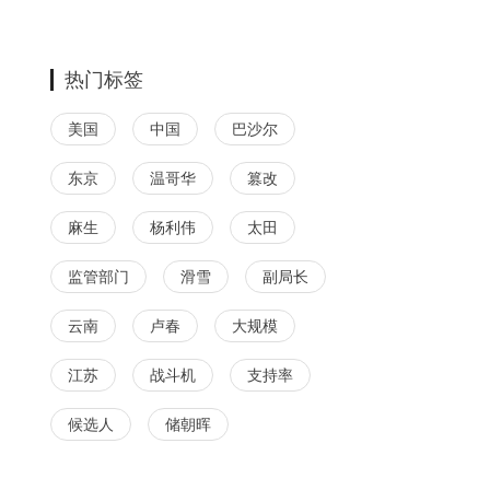
热门标签
美国
中国
巴沙尔
东京
温哥华
篡改
麻生
杨利伟
太田
监管部门
滑雪
副局长
云南
卢春
大规模
江苏
战斗机
支持率
候选人
储朝晖