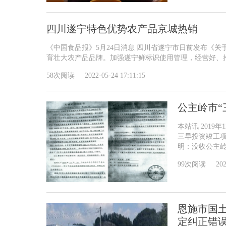
四川遂宁特色优势农产品京城热销
《中国食品报》5月24日消息 四川省遂宁市日前发布《关
育壮大农产品品牌。加强遂宁鲜标识使用管理，经营好、推广
58次阅读
2022-05-24 17:11:15
公主岭市“
本站讯 201
三早投资竣工项
明：没收公主岭
99次阅读
202
恩施市国
定纠正错