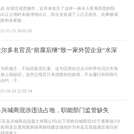
息 在湖北省恩施市，近年来发生了这样一桩令人匪夷所思的怪
局出让土地时未能净地出让，给企业造成了上亿元损失。此事被湖
和多家媒...
21-11-25 20:02:05
尔多名官员“前腐后继”致一家外贸企业“水深
为民做主，不如回家卖红薯。这句话用在过去20年呼伦贝尔市海
导身上很贴切，这些父母官只考虑眼前的政绩，不去履行和招商引
约，于...
21-10-24 22:02:54
县兴城商混涉违法占地，职能部门监管缺失
乐至县兴城商品混凝土有限公司(以下简称兴城商混)位于童家镇318
原租用县交通局童家镇养路段建设场地作为本县五星级酒店项目的
混凝土...