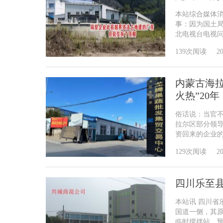
本站综合媒体消
事：因为国土
北电视台电视问政
139次阅读
20
内蒙古海拉
火热”20年
俗话说：当官不
拉尔区部分领
资回来的企业的合
129次阅读
20
四川乐至
本站讯 四川省
国道一侧，其
临时搅拌站，预拌