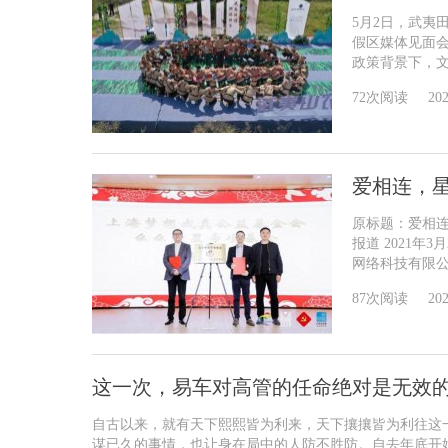
5月2日，武夷
假区媒体见面
政策背景下，文旅
72次阅读
202
爱相连，
原标题：爱相
报道 2021
网络科技有限公司
87次阅读
202
这一次，易车对高管的任命绝对是无效
自古以来，就有天下熙熙皆为利来，天下攘攘皆为利往这
谋已久的事情，也让身在局中的人防不胜防。自去年底开始.