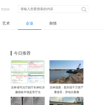
巴沙尔
艺术
企业
舆情
今日推荐
吉林省司法厅副厅长林松涉
吉林德惠：股东指千万资产
嫌操纵市场监管厅法
遭侵吞，异地办案撕