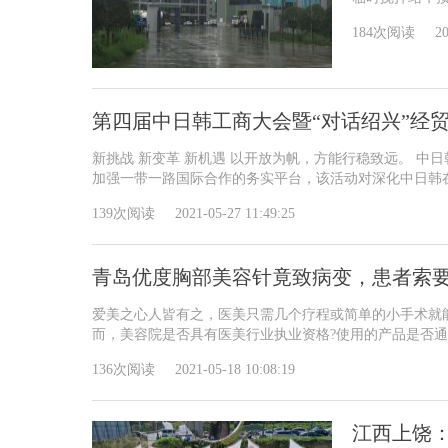
184次阅读
20
第四届中日韩工商大会暨“对话绍兴”经
新挑战 新变革 新机遇 以开放为帆，方能行稳致远。 
加强一带一路国际合作的务实平台，该活动对深化中日韩在.
139次阅读
2021-05-27 11:49:25
青岛优度胸部美容针竟致病变，患者索
爱美之心人皆有之，医美只需几个疗程或简单的小手术就
而，美容院是否具有医美行业执业资格?使用的产品是否通过
136次阅读
2021-05-18 10:08:19
江西上饶