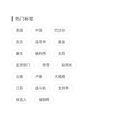
热门标签
美国
中国
巴沙尔
东京
温哥华
篡改
麻生
杨利伟
太田
监管部门
滑雪
副局长
云南
卢春
大规模
江苏
战斗机
支持率
候选人
储朝晖