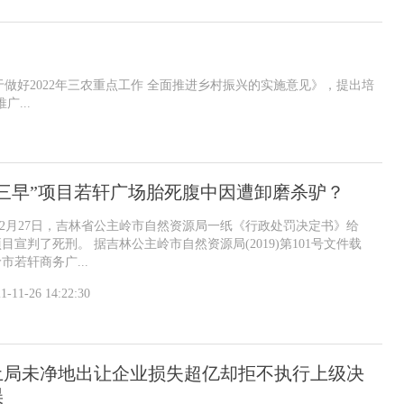
于做好2022年三农重点工作 全面推进乡村振兴的实施意见》，提出培
...
三早”项目若轩广场胎死腹中因遭卸磨杀驴？
9年12月27日，吉林省公主岭市自然资源局一纸《行政处罚决定书》给
目宣判了死刑。 据吉林公主岭市自然资源局(2019)第101号文件载
市若轩商务广...
1-11-26 14:22:30
土局未净地出让企业损失超亿却拒不执行上级决
误