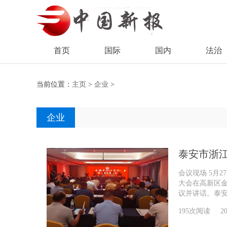
首页
国际
国内
法治
当前位置：
主页
>
企业
>
企业
泰安市浙
会议现场 5月
大会在高新区
议并讲话。泰安市
195次阅读
20