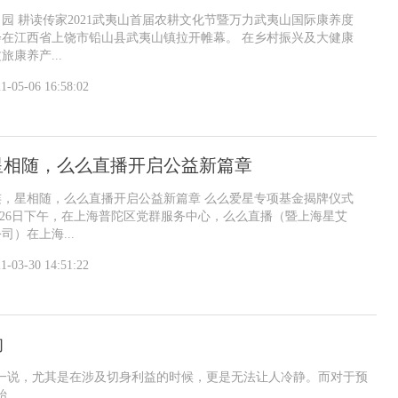
田园 耕读传家2021武夷山首届农耕文化节暨万力武夷山国际康养度
会在江西省上饶市铅山县武夷山镇拉开帷幕。 在乡村振兴及大健康
康养产...
1-05-06 16:58:02
星相随，么么直播开启公益新篇章
连，星相随，么么直播开启公益新篇章 么么爱星专项基金揭牌仪式
年3月26日下午，在上海普陀区党群服务中心，么么直播（暨上海星艾
）在上海...
1-03-30 14:51:22
的
一说，尤其是在涉及切身利益的时候，更是无法让人冷静。而对于预
..